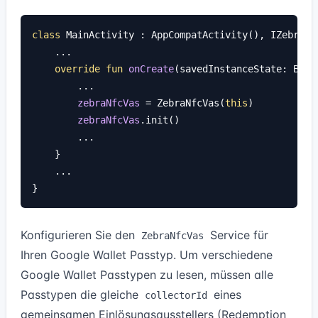
class
 MainActivity : AppCompatActivity(), IZebraSer
    ...

override fun
onCreate
(savedInstanceState: Bundl
        ...

zebraNfcVas
 = ZebraNfcVas(
this
)

zebraNfcVas
.init()

        ...

    }

    ...

Konfigurieren Sie den
Service für
ZebraNfcVas
Ihren Google Wallet Passtyp. Um verschiedene
Google Wallet Passtypen zu lesen, müssen alle
Passtypen die gleiche
eines
collectorId
gemeinsamen Einlösungsausstellers (Redemption