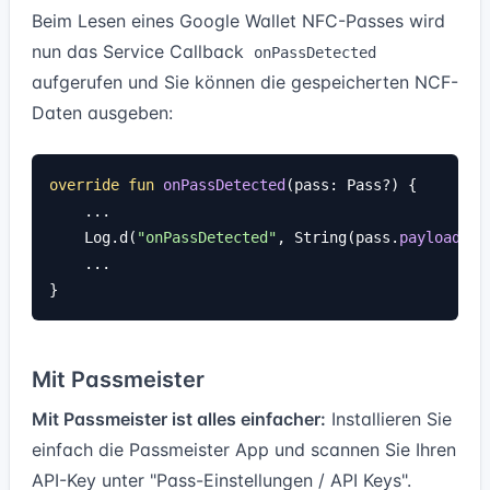
Beim Lesen eines Google Wallet NFC-Passes wird
nun das Service Callback
onPassDetected
aufgerufen und Sie können die gespeicherten NCF-
Daten ausgeben:
override fun
onPassDetected
(pass: Pass?) {

    ...

    Log.d(
"onPassDetected"
, String(pass.
payloadMes
    ...

Mit Passmeister
Mit Passmeister ist alles einfacher:
Installieren Sie
einfach die Passmeister App und scannen Sie Ihren
API-Key unter "Pass-Einstellungen / API Keys".