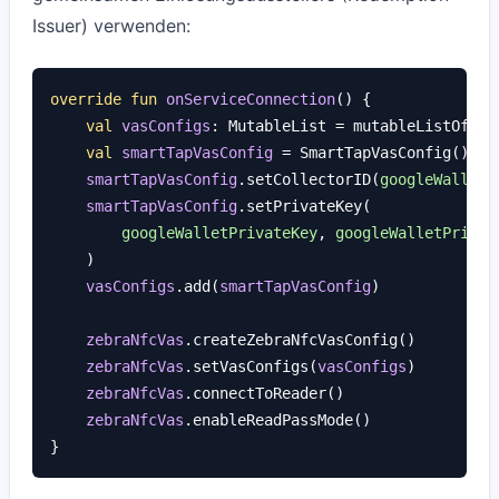
Issuer) verwenden:
override fun
onServiceConnection
() {

val
vasConfigs
: MutableList
 = mutableListOf()

val
smartTapVasConfig
 = SmartTapVasConfig()

smartTapVasConfig
.setCollectorID(
googleWalletC
smartTapVasConfig
.setPrivateKey(

googleWalletPrivateKey
, 
googleWalletPrivat
    )

vasConfigs
.add(
smartTapVasConfig
)

zebraNfcVas
.createZebraNfcVasConfig()

zebraNfcVas
.setVasConfigs(
vasConfigs
)

zebraNfcVas
.connectToReader()

zebraNfcVas
.enableReadPassMode()
